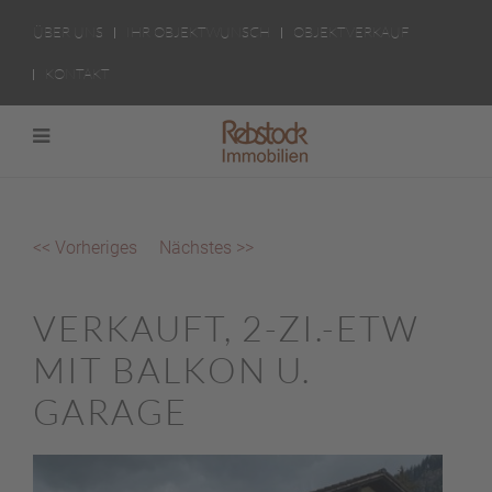
ÜBER UNS
IHR OBJEKTWUNSCH
OBJEKTVERKAUF
KONTAKT
<< Vorheriges
Nächstes >>
VERKAUFT, 2-ZI.-ETW
MIT BALKON U.
GARAGE