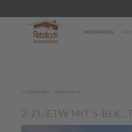
WOHNUNGEN
HÄU
<< Vorheriges
Nächstes >>
2-ZI.-ETW MIT S-BLK.