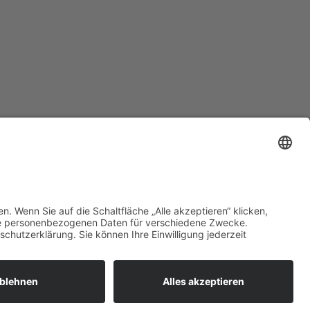
ÄU
REALISIERT VON
OBERALLGÄU ONLINE GBR