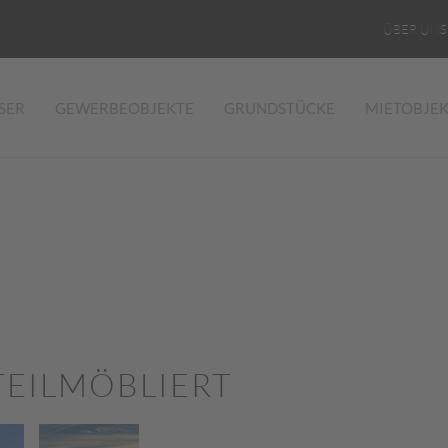
ÜBER UNS
SER
GEWERBEOBJEKTE
GRUNDSTÜCKE
MIETOBJE
, TEILMÖBLIERT